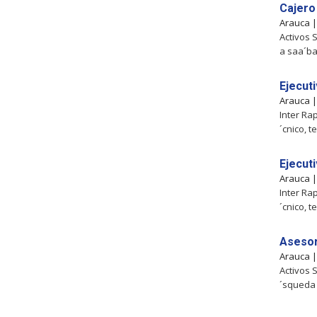
Cajero
Arauca 
Activos 
a saa´ba
Ejecut
Arauca 
Inter Ra
´cnico, 
Ejecut
Arauca 
Inter Ra
´cnico, 
Asesor
Arauca 
Activos 
´squeda 