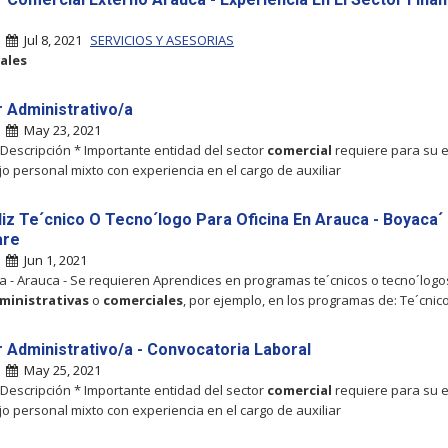
|
Jul 8, 2021
SERVICIOS Y ASESORIAS
ales
r Administrativo/a
|
May 23, 2021
 Descripción * Importante entidad del sector
comercial
requiere para su 
jo personal mixto con experiencia en el cargo de auxiliar
iz Te´cnico O Tecno´logo Para Oficina En Arauca - Boyaca´
are
|
Jun 1, 2021
 - Arauca - Se requieren Aprendices en programas te´cnicos o tecno´logo
ministrativas
o
comerciales
, por ejemplo, en los programas de: Te´cnic
ar Administrativo/a - Convocatoria Laboral
|
May 25, 2021
 Descripción * Importante entidad del sector
comercial
requiere para su 
jo personal mixto con experiencia en el cargo de auxiliar