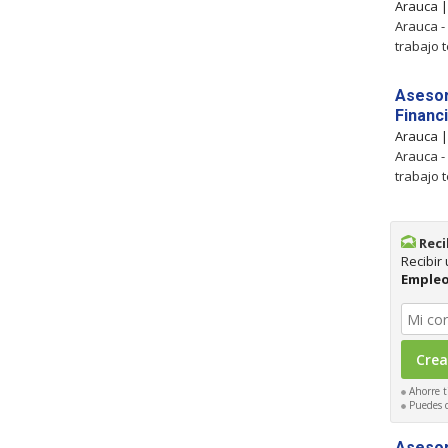
Arauca 
Arauca -
trabajo 
Asesor
Financ
Arauca 
Arauca -
trabajo 
Reci
Recibir
Empleo
Ahorre t
Puedes ca
Asesor