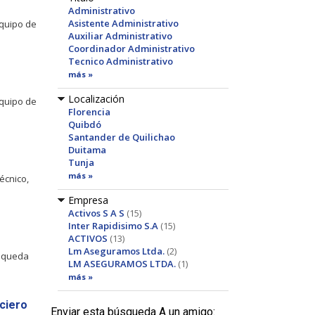
Administrativo
Asistente Administrativo
equipo de
Auxiliar Administrativo
Coordinador Administrativo
Tecnico Administrativo
más »
Localización
equipo de
Florencia
Quibdó
Santander de Quilichao
Duitama
Tunja
más »
́cnico,
Empresa
Activos S A S
(15)
Inter Rapidisimo S.A
(15)
ACTIVOS
(13)
Lm Aseguramos Ltda.
(2)
́squeda
LM ASEGURAMOS LTDA.
(1)
más »
ciero
Enviar esta búsqueda A un amigo: