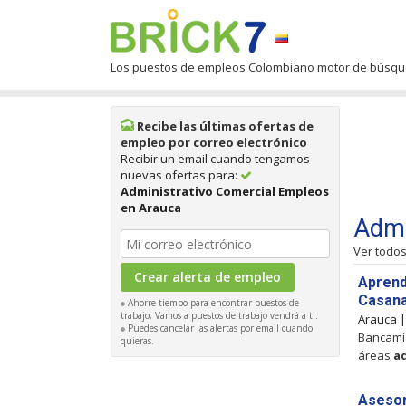
Los puestos de empleos Colombiano motor de búsq
Recibe las últimas ofertas de
empleo por correo electrónico
Recibir un email cuando tengamos
nuevas ofertas para:
Administrativo Comercial Empleos
en Arauca
Admi
Ver todo
Aprend
Casan
Ahorre tiempo para encontrar puestos de
trabajo, Vamos a puestos de trabajo vendrá a ti.
Arauca 
Puedes cancelar las alertas por email cuando
Bancamía
quieras.
áreas
a
Asesor