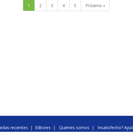
1
2
3
4
5
Próximo »
edas recientes
|
Editores
|
Quiénes somos
|
Insatisfecho? Ayú