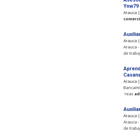
Ynw79
Arauca 
comerci
Auxilia
Arauca 
Arauca -
de traba
Aprend
Casan
Arauca 
Bancamía
´reas
ad
Auxili
Arauca 
Arauca -
de traba