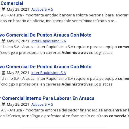
 Comercial
|
May 29, 2021
Activos S A S
S A S - Arauca - Importante entidad bancaria solicita personal para laborar
dos en horario de oficina, indispensable ser mi´nimo te´cnico o te...
ivo Comercial De Puntos Arauca Con Moto
|
May 29, 2021
Inter Rapidisimo S.A
pidisimo S.A - Arauca - Inter Rapidi´simo S.A requiere para su equipo
comer
te´cnologo o profesional en carreras
Administrativas
, Logi´sticas
ivo Comercial De Puntos Arauca Con Moto
|
May 28, 2021
Inter Rapidisimo S.A
pidisimo S.A - Arauca - Inter Rapidi´simo S.A requiere para su equipo
comer
te´cnologo o profesional en carreras
Administrativas
, Logi´sticas
 Comercial Interno Para Laborar En Arauca
|
May 29, 2021
Activos S A S
S A S - Arauca - Importante empresa del sector financiero se encuentra en 
de Te´cnico, tecno´logo o profesional en formacio´n en a´reas
comercial