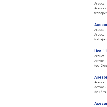
Arauca 
Arauca -
trabajo 
Asesor
Arauca 
Arauca -
trabajo 
Hca-11
Arauca 
Activos 
tecnólo
Asesor
Arauca 
Activos 
de Técn
Asesor