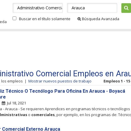
Buscar en el título solamente
Búsqueda Avanzada
ueda
nistrativo Comercial Empleos en Ara
s los empleos
|
Mostrar nuevos puestos de trabajo
Empleos 1 - 15
iz Técnico O Tecnólogo Para Oficina En Arauca - Boyacá
are
|
Jul 18, 2021
 - Arauca - Se requieren Aprendices en programas técnicos o tecnólogos
dministrativas
o
comerciales
, por ejemplo, en los programas de: Técnic
 Comercial Externo Arauca