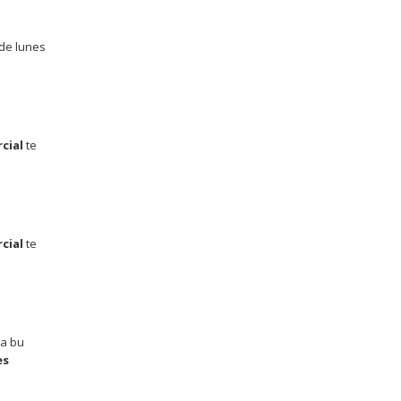
 de lunes
cial
te
cial
te
la bu
es