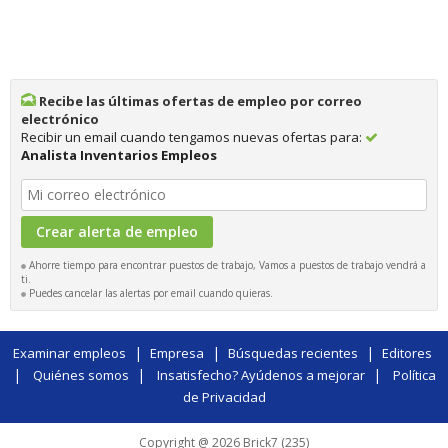
Recibe las últimas ofertas de empleo por correo
electrónico
Recibir un email cuando tengamos nuevas ofertas para:
Analista Inventarios Empleos
Ahorre tiempo para encontrar puestos de trabajo, Vamos a puestos de trabajo vendrá a
ti.
Puedes cancelar las alertas por email cuando quieras.
|
|
|
Examinar empleos
Empresa
Búsquedas recientes
Editores
|
|
|
Quiénes somos
Insatisfecho? Ayúdenos a mejorar
Política
de Privacidad
Copyright @ 2026 Brick7 (235)