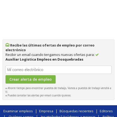
Recibe las últimas ofertas de empleo por correo
electrónico
Recibir un email cuando tengamos nuevas ofertas para:
Auxiliar Logistica Empleos en Dosquebradas
Ahorre tiempo para encontrar puestos de trabajo, Vamos a puestos de trabajo vendrá a
ti.
Puedes cancelar las alertas por email cuando quieras.
|
|
|
Examinar empleos
Empresa
Búsquedas recientes
Editores
|
|
|
Quiénes somos
Insatisfecho? Ayúdenos a mejorar
Política