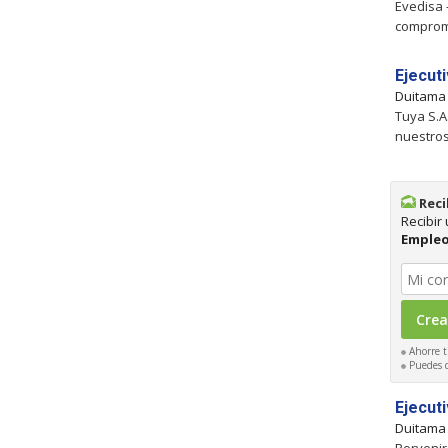
Evedisa 
compromi
Ejecuti
Duitama
Tuya S.A
nuestro
Reci
Recibir
Emple
Ahorre t
Puedes ca
Ejecuti
Duitama