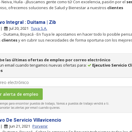
- Neiva, Huila - ¡Buscamos gente como tú! Con excelencia, pasión por el
se
so, ofrecemos soluciones de Salud y Bienestar a nuestros
clientes
vo Integral : Duitama | Zib
 |
Jul 20, 2021
Tuya S.A.
. - Duitama, Boyacá - En Tuya le apostamos en hacer todo lo posible pen
s
clientes
y en cubrir sus necesidades de forma oportuna con los mejore
be las últimas ofertas de empleo por correo electrónico
 un email cuando tengamos nuevas ofertas para:
Ejecutivo Servicio C
os
iempo para encontrar puestos de trabajo, Vamos a puestos de trabajo vendrá a ti.
ncelar las alertas por email cuando quieras.
vo De Servicio Villavicencio
 |
Jun 21, 2021
Porvenir