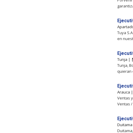
Porvenir
garantiz
Ejecut
Apartad
Tuya S.A
en nues
Ejecut
Tunja |
Tunja, B
quieran
Ejecut
Arauca 
Ventas 
Ventas /
Ejecuti
Duitama
Duitama,