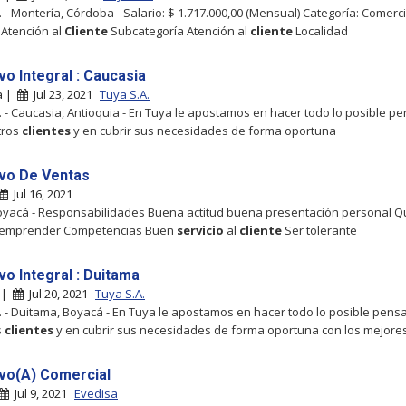
. - Montería, Córdoba - Salario: $ 1.717.000,00 (Mensual) Categoría: Comerci
 Atención al
Cliente
Subcategoría Atención al
cliente
Localidad
vo Integral : Caucasia
a |
Jul 23, 2021
Tuya S.A.
. - Caucasia, Antioquia - En Tuya le apostamos en hacer todo lo posible 
tros
clientes
y en cubrir sus necesidades de forma oportuna
ivo De Ventas
Jul 16, 2021
oyacá - Responsabilidades Buena actitud buena presentación personal Q
 emprender Competencias Buen
servicio
al
cliente
Ser tolerante
vo Integral : Duitama
 |
Jul 20, 2021
Tuya S.A.
. - Duitama, Boyacá - En Tuya le apostamos en hacer todo lo posible pen
s
clientes
y en cubrir sus necesidades de forma oportuna con los mejore
ivo(A) Comercial
Jul 9, 2021
Evedisa