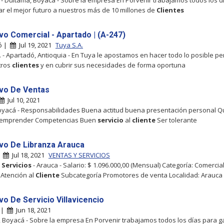
 - Duitama, Boyacá - Sobre la empresa En Porvenir trabajamos todos los d
ar el mejor futuro a nuestros más de 10 millones de
Clientes
ivo Comercial - Apartado | (A-247)
ó |
Jul 19, 2021
Tuya S.A.
. - Apartadó, Antioquia - En Tuya le apostamos en hacer todo lo posible 
tros
clientes
y en cubrir sus necesidades de forma oportuna
ivo De Ventas
Jul 10, 2021
oyacá - Responsabilidades Buena actitud buena presentación personal Q
 emprender Competencias Buen
servicio
al
cliente
Ser tolerante
ivo De Libranza Arauca
|
Jul 18, 2021
VENTAS Y SERVICIOS
y
Servicios
- Arauca - Salario: $ 1.096.000,00 (Mensual) Categoría: Comercial
 Atención al
Cliente
Subcategoría Promotores de venta Localidad: Arauca
vo De Servicio Villavicencio
 |
Jun 18, 2021
 Boyacá - Sobre la empresa En Porvenir trabajamos todos los días para g