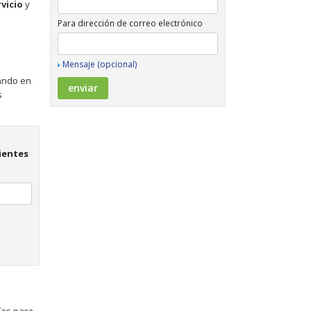
rvicio
y
Para dirección de correo electrónico
Mensaje (opcional)
sando en
s
lientes