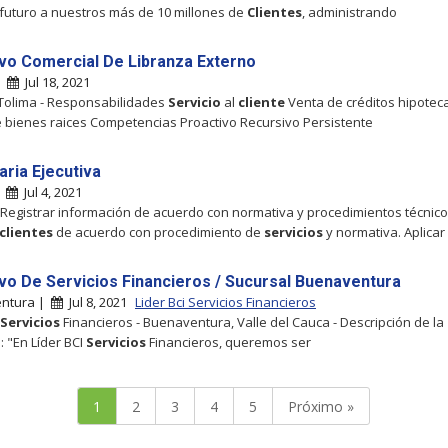
 futuro a nuestros más de 10 millones de
Clientes
, administrando
ivo Comercial De Libranza Externo
 |
Jul 18, 2021
 Tolima - Responsabilidades
Servicio
al
cliente
Venta de créditos hipotec
 bienes raices Competencias Proactivo Recursivo Persistente
aria Ejecutiva
|
Jul 4, 2021
 Registrar información de acuerdo con normativa y procedimientos técnico
clientes
de acuerdo con procedimiento de
servicios
y normativa. Aplicar
ivo De Servicios Financieros / Sucursal Buenaventura
ntura |
Jul 8, 2021
Lider Bci Servicios Financieros
Servicios
Financieros - Buenaventura, Valle del Cauca - Descripción de la
 "En Líder BCI
Servicios
Financieros, queremos ser
1
2
3
4
5
Próximo »