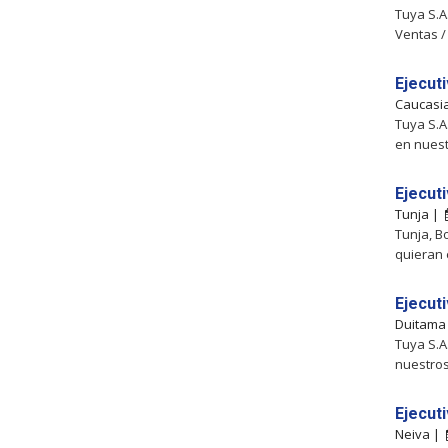
Tuya S.A
Ventas /
Ejecuti
Caucasi
Tuya S.A
en nues
Ejecut
Tunja |
Tunja, B
quieran
Ejecuti
Duitama
Tuya S.A
nuestro
Ejecut
Neiva |