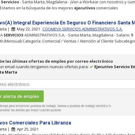
y
Servicios
- Santa Marta, Magdalena - ¡Ven a Workear con nosotros y cum
 Estamos en la búsqueda de los mejores
ejecutivos
comerciales
ivo(A) Integral Experiencia En Seguros O Financiero Santa 
arta |
May 22, 2021
COOMEVA SERVICIOS ADMINISTRATIVOS S.A.
VA
SERVICIOS
ADMINISTRATIVOS S.A. - Santa Marta, Magdalena - Salario: $
00 (Mensual) Categoría: Comercial / Ventas / Atención al Cliente Subcatego
be las últimas ofertas de empleo por correo electrónico
 un email cuando tengamos nuevas ofertas para:
Ejecutivo Servicio 
ta Marta
iempo para encontrar puestos de trabajo, Vamos a puestos de trabajo vendrá a ti.
ncelar las alertas por email cuando quieras.
ivos Comerciales Para Libranza
arta |
Apr 25, 2021