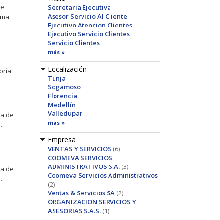
de
Secretaria Ejecutiva
Asesor Servicio Al Cliente
nima
Ejecutivo Atencion Clientes
Ejecutivo Servicio Clientes
Servicio Clientes
más »
Localización
oría
Tunja
Sogamoso
Florencia
Medellín
Valledupar
ma de
más »
..
Empresa
VENTAS Y SERVICIOS
(6)
COOMEVA SERVICIOS
ADMINISTRATIVOS S.A.
(3)
ma de
Coomeva Servicios Administrativos
..
(2)
Ventas & Servicios SA
(2)
ORGANIZACION SERVICIOS Y
ASESORIAS S.A.S.
(1)