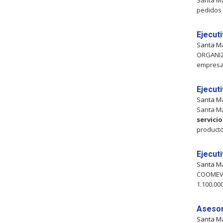
Santa Ma
pedidos 
Ejecut
Santa M
ORGANI
empresa 
Ejecut
Santa M
Santa Ma
servicio
product
Ejecut
Santa M
COOME
1.100.00
Asesor
Santa M