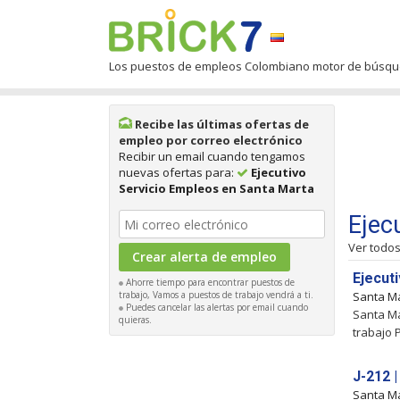
Los puestos de empleos Colombiano motor de búsq
Recibe las últimas ofertas de
empleo por correo electrónico
Recibir un email cuando tengamos
nuevas ofertas para:
Ejecutivo
Servicio Empleos en Santa Marta
Ejec
Ver todo
Ejecut
Ahorre tiempo para encontrar puestos de
trabajo, Vamos a puestos de trabajo vendrá a ti.
Santa M
Puedes cancelar las alertas por email cuando
Santa Ma
quieras.
trabajo 
J-212 |
Santa M