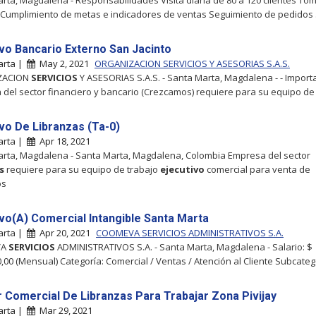
rta, Magdalena - Responsabilidades Visita diaria de 80 a 120 clientes To
Cumplimiento de metas e indicadores de ventas Seguimiento de pedidos .
ivo Bancario Externo San Jacinto
arta |
May 2, 2021
ORGANIZACION SERVICIOS Y ASESORIAS S.A.S.
ZACION
SERVICIOS
Y ASESORIAS S.A.S. - Santa Marta, Magdalena - - Import
del sector financiero y bancario (Crezcamos) requiere para su equipo de
ivo De Libranzas (Ta-0)
arta |
Apr 18, 2021
rta, Magdalena - Santa Marta, Magdalena, Colombia Empresa del sector
s
requiere para su equipo de trabajo
ejecutivo
comercial para venta de
os
ivo(A) Comercial Intangible Santa Marta
arta |
Apr 20, 2021
COOMEVA SERVICIOS ADMINISTRATIVOS S.A.
VA
SERVICIOS
ADMINISTRATIVOS S.A. - Santa Marta, Magdalena - Salario: $
0,00 (Mensual) Categoría: Comercial / Ventas / Atención al Cliente Subcateg
 Comercial De Libranzas Para Trabajar Zona Pivijay
arta |
Mar 29, 2021