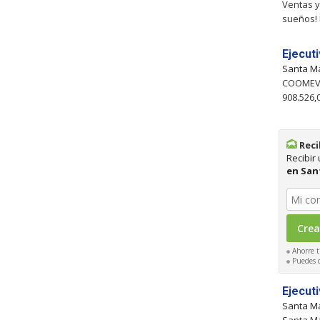
Ventas 
sueños!
Ejecut
Santa M
COOME
908.526,
Reci
Recibir
en San
Ahorre t
Puedes ca
Ejecut
Santa M