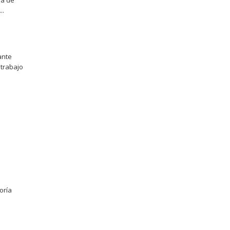
ma de
..
ante
 trabajo
oría