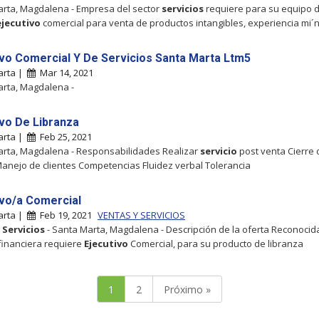
rta, Magdalena - Empresa del sector
servicios
requiere para su equipo 
ejecutivo
comercial para venta de productos intangibles, experiencia mi´
ivo Comercial Y De Servicios Santa Marta Ltm5
arta |
Mar 14, 2021
rta, Magdalena -
ivo De Libranza
arta |
Feb 25, 2021
rta, Magdalena - Responsabilidades Realizar
servicio
post venta Cierre 
anejo de clientes Competencias Fluidez verbal Tolerancia
ivo/a Comercial
arta |
Feb 19, 2021
VENTAS Y SERVICIOS
y
Servicios
- Santa Marta, Magdalena - Descripción de la oferta Reconocid
financiera requiere
Ejecutivo
Comercial, para su producto de libranza
1
2
Próximo »