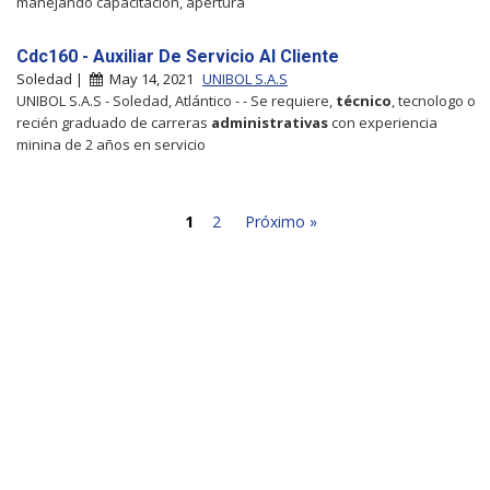
manejando capacitación, apertura
Cdc160 - Auxiliar De Servicio Al Cliente
Soledad |
May 14, 2021
UNIBOL S.A.S
UNIBOL S.A.S - Soledad, Atlántico - - Se requiere,
técnico
, tecnologo o
recién graduado de carreras
administrativas
con experiencia
minina de 2 años en servicio
1
2
Próximo »